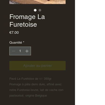
Fromage La
Furetoise
Prix
€7.00
Quantité
*
Ajouter au panier
Pavé La Furetoise de +/- 350gr.
Fromage à pâte demi dure, affiné avec
notre Furetoise brune, lait de vache non
pasteurisé, origine Belgique