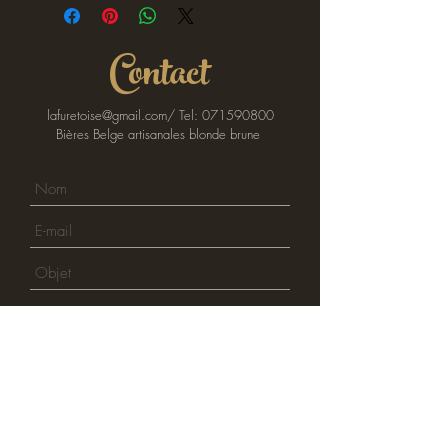
Contact
lafuretoise@gmail.com
/ Tel:
071590800
Bières Belge artisanales blonde brune